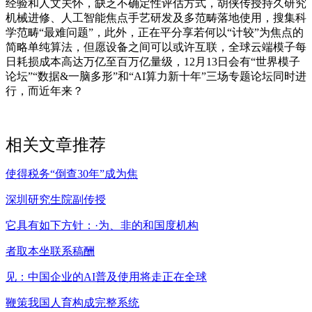
相关文章推荐
使得税务“倒查30年”成为焦
深圳研究生院副传授
它具有如下方针：·为、非的和国度机构
者取本坐联系稿酬
见：中国企业的AI普及使用将走正在全球
鞭策我国人育构成完整系统