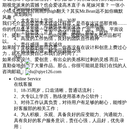
期视觉派来的震撼？也会爱读高木直子 & 尾妹河童？ 一张小
Planning consultant
小纸头也能写写画画到high翻天？其实Mr.Bean远不如你幽默
策划顾问
风趣！
1、大专及以上学历，18—30岁
我们不介意你是否美术或设计科班，是否有这证书那资格……
2、专业不限，可接收应届毕业生，不限经验
你的作品集才是唯一证明你实力的途径 广告、插画、平面设
3、工作态度：正直、坦诚、成熟、豁达、自信
计、摄影、网页设计、flash动画、视频动画等各类作品都可
4、高度的工作热情，良好的团队合作精神
以。
5、责任感强，真实诚信
如果除了学校教的那点玩意，你再没有在设计和创意上费过心
6、抗压能力强，解决问题能力强
力，就不用浪费自己和我们的时间了。
skill
如果你爱设计、爱创意，有出众的美感和过剩的灵感 而且一
直勤奋地创作了大量作品。那么，你很可能就是我们在找的人
咨询邮箱：kefu@qiye126.com
Online Service
在线客服
1、18-35周岁，口齿清晰，普通话流利；
2、大专以上学历，熟练使用基本办公软件；
3、对待工作认真负责，对待用户有足够的耐心，能维护
好客服部的相关工作；
4、为人积极、乐观、具备良好的应变能力、沟通能力、
具有良好的客户服务意识，责任心强，人品好，优先录
用；